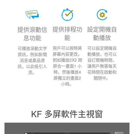
提供排程功
設定開機自
提供滾動信
能
動播放
息功能
用戶可以按時將
可以設定開機自
可播放滾動文字
屏幕內容更改，
動播放，也可以
資訊，例如新聞
例如播放2X2 跨
自訂關機時間，
消息或產品資
屏合一畫面1 小
讓用戶無需每天
訊，以此吸引人
時，然後播放4
花時間在啟動和
流。
屏獨立的畫面2
關閉中。
小時。
KF 多屏軟件主視窗