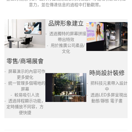
意力，並在傳達信息的過程中打動觀眾。
品牌形象建立
- 透過獨特的屏幕拼接
帶出特效
- 用於推廣公司產品/
文化
零售/商場展會
- 屏幕演示的內容可作
時尚設計裝修
更多變化
- 統一管理多個場地的
- 把科技元素帶入設計
屏幕
中
- 較易吸引人流
- 透過LED多屏呈現出
- 透過排程顯示功能，
動態/靜態 電子畫
定時播放不同容，方
便快捷