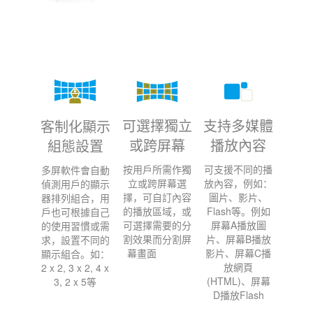
可選擇獨立
支持多媒體
客制化顯示
或跨屏幕
播放內容
組態設置
按用戶所需作獨
可支援不同的播
多屏軟件會自動
立或跨屏幕選
放內容，例如：
偵測用戶的顯示
擇，可自訂內容
圖片、影片、
器排列組合，用
的播放區域，或
Flash等。例如
戶也可根據自己
可選擇需要的分
屏幕A播放圖
的使用習慣或需
割效果而分割屏
片、屏幕B播放
求，設置不同的
幕畫面
影片、屏幕C播
顯示組合。如：
放網頁
2 x 2, 3 x 2, 4 x
(HTML)、屏幕
3, 2 x 5等
D播放Flash