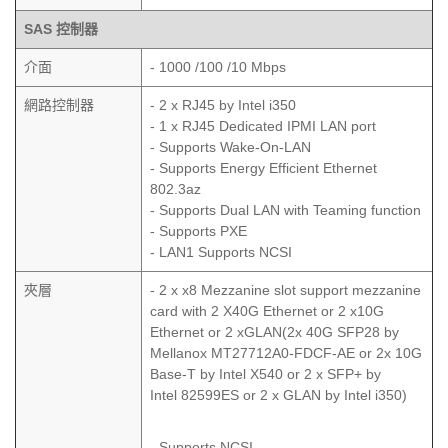
SAS 控制器
介面
- 1000 /100 /10 Mbps
網路控制器
- 2 x RJ45 by Intel i350
- 1 x RJ45 Dedicated IPMI LAN port
- Supports Wake-On-LAN
- Supports Energy Efficient Ethernet
802.3az
- Supports Dual LAN with Teaming function
- Supports PXE
- LAN1 Supports NCSI
夾層
- 2 x x8 Mezzanine slot support mezzanine
card with 2 X40G Ethernet or 2 x10G
Ethernet or 2 xGLAN(2x 40G SFP28 by
Mellanox MT27712A0-FDCF-AE or 2x 10G
Base-T by Intel X540 or 2 x SFP+ by
Intel 82599ES or 2 x GLAN by Intel i350)
- Supports NCSI