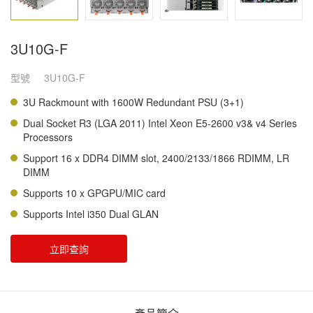
3U10G-F
型號
3U10G-F
3U Rackmount with 1600W Redundant PSU (3+1)
Dual Socket R3 (LGA 2011) Intel Xeon E5-2600 v3& v4 Series
Processors
Support 16 x DDR4 DIMM slot, 2400/2133/1866 RDIMM, LR
DIMM
Supports 10 x GPGPU/MIC card
Supports Intel i350 Dual GLAN
立即查詢