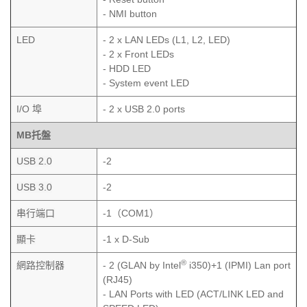
- NMI button
LED
- 2 x LAN LEDs (L1, L2, LED)
- 2 x Front LEDs
- HDD LED
- System event LED
I/O 埠
- 2 x USB 2.0 ports
MB托盤
USB 2.0
-2
USB 3.0
-2
串行端口
-1（COM1）
顯卡
-1 x D-Sub
®
網路控制器
- 2 (GLAN by Intel
i350)+1 (IPMI) Lan port
(RJ45)
- LAN Ports with LED (ACT/LINK LED and