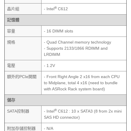
®
晶片組
- Intel
C612
記憶體
容量
- 16 DIMM slots
規格
- Quad Channel memory technology
- Supports 2133/1866 RDIMM and
LRDIMM
電壓
- 1.2V
額外的PCIe開關
- Front Right Angle 2 x16 from each CPU
to Midplane, total 4 x16 (need to bundle
with ASRock Rack system board)
儲存
®
SATA控制器
- Intel
C612 : 10 x SATA3 (8 from 2x mini
SAS HD connector)
附加存儲控制器
- N/A