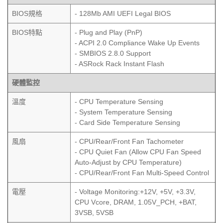
BIOS規格
- 128Mb AMI UEFI Legal BIOS
BIOS特點
- Plug and Play (PnP)
- ACPI 2.0 Compliance Wake Up Events
- SMBIOS 2.8.0 Support
- ASRock Rack Instant Flash
硬體監控
溫度
- CPU Temperature Sensing
- System Temperature Sensing
- Card Side Temperature Sensing
風扇
- CPU/Rear/Front Fan Tachometer
- CPU Quiet Fan (Allow CPU Fan Speed
Auto-Adjust by CPU Temperature)
- CPU/Rear/Front Fan Multi-Speed Control
電壓
- Voltage Monitoring:+12V, +5V, +3.3V,
CPU Vcore, DRAM, 1.05V_PCH, +BAT,
3VSB, 5VSB